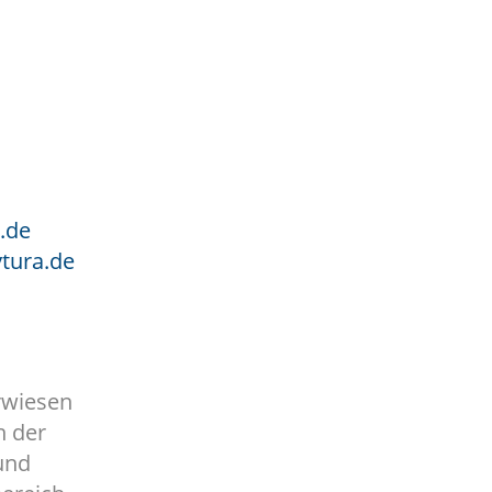
.de
tura.de
erwiesen
n der
 und